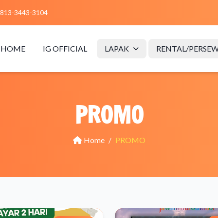
813-3443-3104
HOME
IG OFFICIAL
LAPAK
RENTAL/PERSE
PROMO
Home
/
PROMO