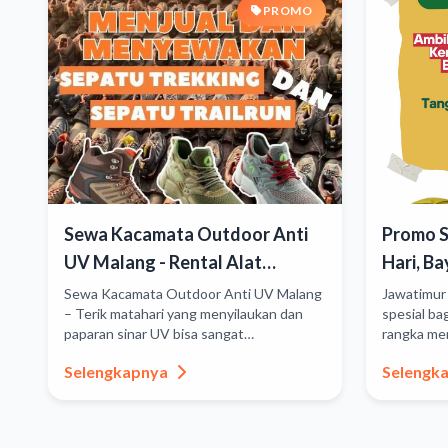
PROMO
Sewa Kacamata Outdoor Anti
Promo Sp
UV Malang - Rental Alat
Hari, Ba
Camping
Sewa Kacamata Outdoor Anti UV Malang
Jawatimur
– Terik matahari yang menyilaukan dan
spesial ba
paparan sinar UV bisa sangat
rangka men
mengganggu pandangan mata saat
kesempata
Selengkapnya
Selengk
berkegiatan ...