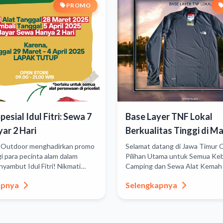
PROMO
esial Idul Fitri: Sewa 7
Base Layer TNF Lokal
yar 2 Hari
Berkualitas Tinggi di Ma
Jawa Timur Outdoor
 Outdoor menghadirkan promo
Selamat datang di Jawa Timur 
gi para pecinta alam dalam
Pilihan Utama untuk Semua Ke
yambut Idul Fitri! Nikmati
Camping dan Sewa Alat Kemah 
n terbaik untuk menyewa per...
Malang!Kami dengan bangga
apnya
Selengkapnya
mempersembahkan...