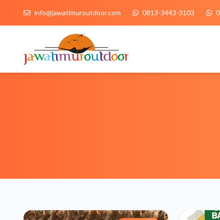
info@jawatimuroutdoor.com
0813-3443-3103
0