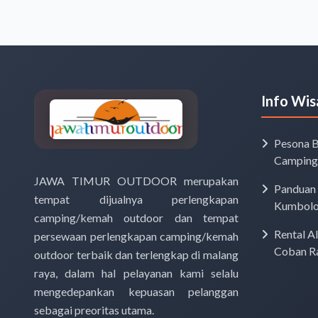
Info Wis
Pesona B
Camping 
JAWA TIMUR OUTDOOR merupakan
Panduan 
tempat dijualnya perlengkapan
Kumbolo 
camping/kemah outdoor dan tempat
Tiket M
Rental A
persewaan perlengkapan camping/kemah
Coban Ra
outdoor terbaik dan terlengkap di malang
Lengkap
raya, dalam hal pelayanan kami selalu
mengedepankan kepuasan pelanggan
sebagai preoritas utama.