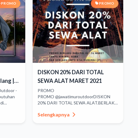
PROMO
PROMO
DISKON 20% DARI TOTAL
lang |
SEWA ALAT MARET 2021
Outdoor -
PROMO
butuhan
PROMO @jawatimuroutdoorDISKON
di
20% DARI TOTAL SEWA ALAT.BERLAKU
MULAI TGL 01 - 31 MARET 2021.INFO
Selengkapnya
LEBIH LANJUT BISA HUBUNGI WA
085733433440.Bu...