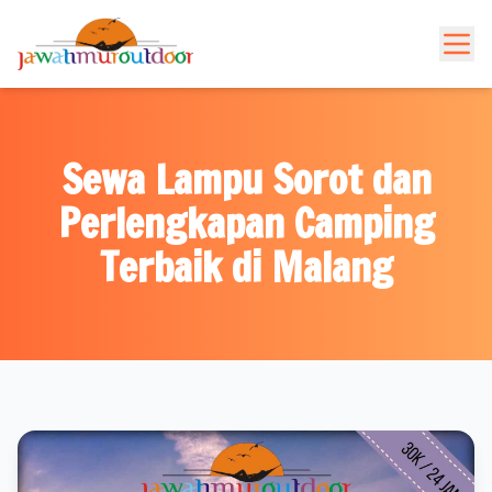
Sewa Lampu Sorot dan
Perlengkapan Camping
Terbaik di Malang