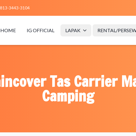
813-3443-3104
HOME
IG OFFICIAL
LAPAK
RENTAL/PERSE
ncover Tas Carrier Ma
Camping