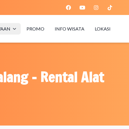
WAAN
PROMO
INFO WISATA
LOKASI
lang - Rental Alat