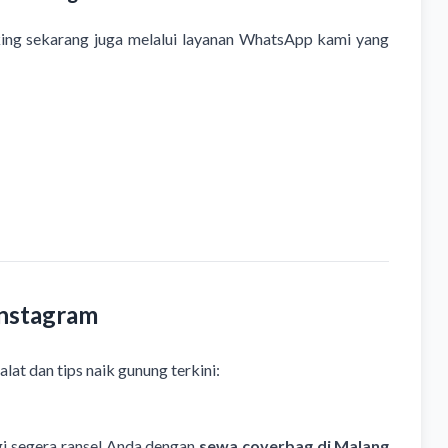
king sekarang juga melalui layanan WhatsApp kami yang
Instagram
lat dan tips naik gunung terkini:
ngi segera ransel Anda dengan
sewa coverbag di Malang