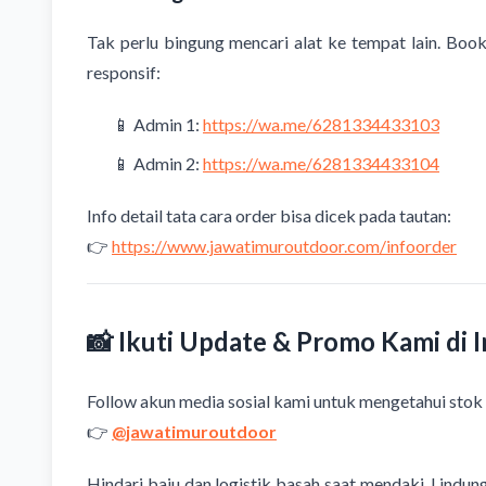
Tak perlu bingung mencari alat ke tempat lain. Boo
responsif:
📱 Admin 1:
https://wa.me/6281334433103
📱 Admin 2:
https://wa.me/6281334433104
Info detail tata cara order bisa dicek pada tautan:
👉
https://www.jawatimuroutdoor.com/infoorder
📸 Ikuti Update & Promo Kami di 
Follow akun media sosial kami untuk mengetahui stok a
👉
@jawatimuroutdoor
Hindari baju dan logistik basah saat mendaki. Lindu